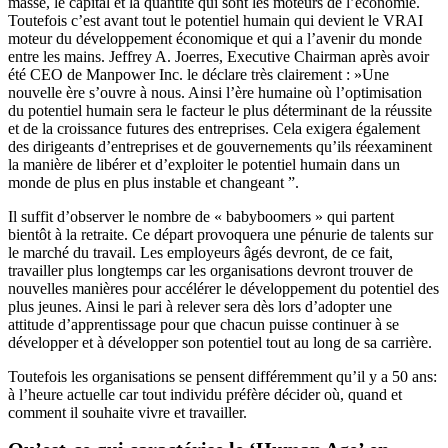
masse, le capital et la quantité qui sont les moteurs de l’économie.
Toutefois c’est avant tout le potentiel humain qui devient le VRAI
moteur du développement économique et qui a l’avenir du monde
entre les mains. Jeffrey A. Joerres, Executive Chairman après avoir
été CEO de Manpower Inc. le déclare très clairement : »Une
nouvelle ère s’ouvre à nous. Ainsi l’ère humaine où l’optimisation
du potentiel humain sera le facteur le plus déterminant de la réussite
et de la croissance futures des entreprises. Cela exigera également
des dirigeants d’entreprises et de gouvernements qu’ils réexaminent
la manière de libérer et d’exploiter le potentiel humain dans un
monde de plus en plus instable et changeant ”.
Il suffit d’observer le nombre de « babyboomers » qui partent
bientôt à la retraite. Ce départ provoquera une pénurie de talents sur
le marché du travail. Les employeurs âgés devront, de ce fait,
travailler plus longtemps car les organisations devront trouver de
nouvelles manières pour accélérer le développement du potentiel des
plus jeunes. Ainsi le pari à relever sera dès lors d’adopter une
attitude d’apprentissage pour que chacun puisse continuer à se
développer et à développer son potentiel tout au long de sa carrière.
Toutefois les organisations se pensent différemment qu’il y a 50 ans:
à l’heure actuelle car tout individu préfère décider où, quand et
comment il souhaite vivre et travailler.